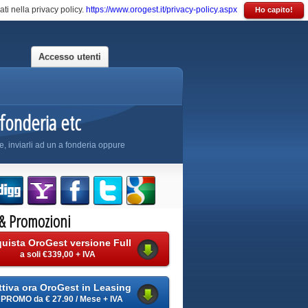
ati nella privacy policy.
https://www.orogest.it/privacy-policy.aspx
Ho capito!
Accesso utenti
 fonderia etc
le, inviarli ad un a fonderia oppure
 &
Promozioni
uista OroGest versione Full
a soli €339,00 + IVA
ttiva ora OroGest in Leasing
PROMO da € 27.90 / Mese + IVA