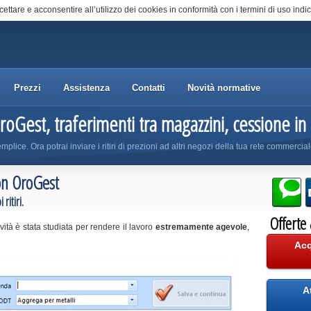
cettare e acconsentire all’utilizzo dei cookies in conformità con i termini di uso indic
Prezzi
Assistenza
Contatti
Novità normative
OroGest, traferimenti tra magazzini, cessione in
plice. Ora potrai inviare i ritiri di prezioni ad altri negozi della tua rete commercia
 con OroGest
ritiri.
Offerte
vità è stata studiata per rendere il lavoro
estremamente agevole
,
Acq
A