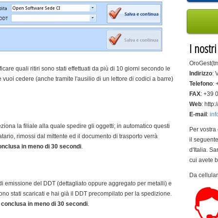
I nostr
OroGest(tm
icare quali ritiri sono stati effettuati da più di 10 giorni secondo le
Indirizzo
: 
 vuoi cedere (anche tramite l'ausilio di un lettore di codici a barre)
Telefono
:
FAX
: +39
Web
: http
E-mail
:
inf
iona la filiale alla quale spedire gli oggetti; in automatico questi
Per vostra
tario, rimossi dal mittente ed il documento di trasporto verrà
il seguente
nclusa in meno di 30 secondi
.
d'Italia. Sa
cui avete 
Da cellul
à di emissione del DDT (dettagliato oppure aggregato per metalli) e
sono stati scaricati e hai già il DDT precompilato per la spedizione.
 conclusa in meno di 30 secondi
.