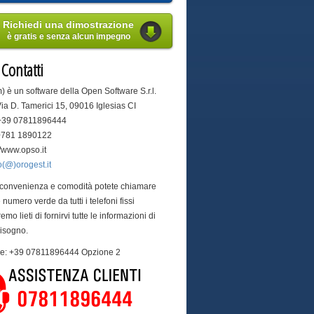
Richiedi una dimostrazione
è gratis e senza alcun impegno
i
Contatti
) è un software della Open Software S.r.l.
Via D. Tamerici 15, 09016 Iglesias CI
 +39 07811896444
 0781 1890122
://www.opso.it
o(@)orogest.it
 convenienza e comodità potete chiamare
 numero verde da tutti i telefoni fissi
remo lieti di fornirvi tutte le informazioni di
bisogno.
are: +39 07811896444 Opzione 2