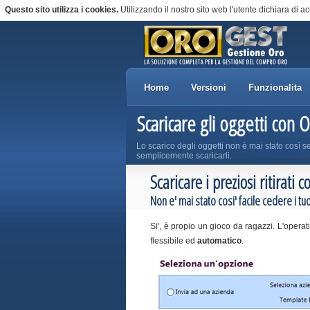
Questo sito utilizza i cookies.
Utilizzando il nostro sito web l'utente dichiara di ac
Home
Versioni
Funzionalita
Scaricare gli oggetti con 
Lo scarico degli oggetti non è mai stato così sem
semplicemente scaricarli.
Scaricare i preziosi ritirati
Non e' mai stato cosi' facile cedere i tuoi 
Si', è propio un gioco da ragazzi. L'operati
flessibile ed
automatico
.