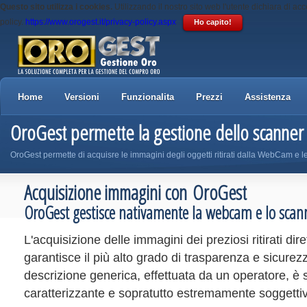
Questo sito utilizza i cookies.
Utilizzando il nostro sito web l'utente dichiara di acc
policy.
https://www.orogest.it/privacy-policy.aspx
Ho capito!
Home
Versioni
Funzionalita
Prezzi
Assistenza
OroGest permette la gestione dello scanner
OroGest permette di acquisre le immagini degli oggetti ritirati dalla WebCam e le
Acquisizione immagini con OroGest
OroGest gestisce nativamente la webcam e lo scan
L'acquisizione delle immagini dei preziosi ritirati di
garantisce il più alto grado di trasparenza e sicurez
descrizione generica, effettuata da un operatore, è
caratterizzante e sopratutto estremamente soggetti