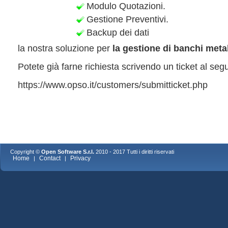
Modulo Quotazioni.
Gestione Preventivi.
Backup dei dati
la nostra soluzione per
la gestione di banchi metal
Potete già farne richiesta scrivendo un ticket al seg
https://www.opso.it/customers/submitticket.php
Copyright ©
Open Software S.r.l.
2010 - 2017 Tutti i diritti riservati
Home
Contact
Privacy
|
|