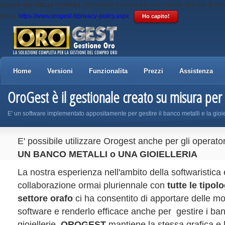
Questo sito utilizza i cookies.
Utilizzando il nostro sito web l'utente dichiara di acc
policy.
https://www.orogest.it/privacy-policy.aspx
Ho capito!
Home
Versioni
Funzionalita
Prezzi
Assistenza
OroGest è il gestionale creato su misura per l
E' un software implementato appositamente per gestire il banco metalli e la gioie
E' possibile utilizzare Orogest anche per gli operato
UN BANCO METALLI o UNA GIOIELLERIA
La nostra esperienza nell'ambito della softwaristica 
collaborazione ormai pluriennale con
tutte le tipol
settore orafo
ci ha consentito di apportare delle mo
software e renderlo efficace anche per gestire i banc
gioiellerie.
OROGEST
mantiene la stessa grafica e l