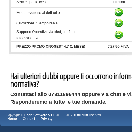
Service pack-fixes
Illimitati
Modulo vendite al dettaglio
Quotazioni in tempo reale
Supporto Operativo via chat, telefono e
teleassistenza
PREZZO PROMO OROGEST 4.7 (1 MESE)
€ 27,90 + IVA
Hai ulteriori dubbi oppure ti occorrono informa
normativa?
Contattaci allo 07811896444 oppure via chat e via
Risponderemo a tutte le tue domande.
Copyright ©
Open Software S.r.l.
2010 - 2017 Tutti i diritti riservati
Home
Contact
Privacy
|
|