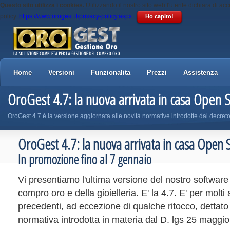
Questo sito utilizza i cookies.
Utilizzando il nostro sito web l'utente dichiara di acc
policy.
https://www.orogest.it/privacy-policy.aspx
Ho capito!
Home
Versioni
Funzionalita
Prezzi
Assistenza
OroGest 4.7: la nuova arrivata in casa Open 
OroGest 4.7 è la versione aggiornata alle novità normative introdotte dal decret
OroGest 4.7: la nuova arrivata in casa Open
In promozione fino al 7 gennaio
Vi presentiamo l'ultima versione del nostro software
compro oro e della gioielleria. E' la 4.7. E' per molti 
precedenti, ad eccezione di qualche ritocco, dettato 
normativa introdotta in materia dal D. lgs 25 maggi