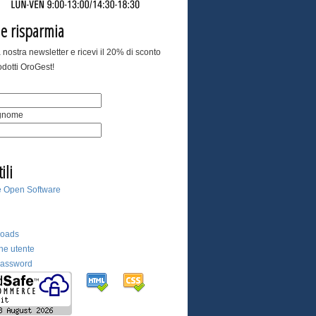
i e risparmia
lla nostra newsletter e ricevi il 20% di sconto
rodotti OroGest!
ognome
ili
ale Open Software
loads
ne utente
password