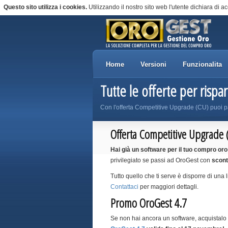
Questo sito utilizza i cookies.
Utilizzando il nostro sito web l'utente dichiara di ac
Home
Versioni
Funzionalita
Tutte le offerte per risp
Con l'offerta Competitive Upgrade (CU) puoi p
Offerta Competitive Upgrade 
Hai già un software per il tuo compro or
privilegiato se passi ad OroGest con
scont
Tutto quello che ti serve è disporre di una 
Contattaci
per maggiori dettagli.
Promo OroGest 4.7
Se non hai ancora un software, acquistalo 