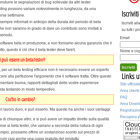
odurre le segnalazioni di bug sollevate da altri tester.
esting possono variare notevolmente in lunghezza, da una
Iscrivit
erse settimane.
 sempre informati in anticipo della durata del periodo di beta
Iscriviti a
che non saranno in grado di dare un contributo sono invitati a
su tutti i p
periodo.
Email
il software beta in produzione, e non forniamo alcuna garanzia che il
o, questo è ciò che il beta tester deve fare!).
Nome e c
i può essere un beta tester?
, per un beta testing efficace non è necessario essere un esperto
Links ut
e alla perfezione l'argomento che il software tratta. Oltre questo
sentare buona, rapporti dettagliati delle vostre esperienze
Sito uffici
 sta testando in modo tempestivo.
Area clienti
FAQ
Cos'ho in cambio?
Area Down
un lavoro duro, e può esserlo. Ma questo ha anche i suoi vantaggi:
Registrazio
Recupera 
 di chiunque altro, e si può avere un impatto diretto sulla qualità
pense ai beta tester, che variano a seconda della natura di ogni
mpio, possiamo offrire un sostanzioso sconto sul prezzo di
alcuni casi anche una copia gratuita del prodotto.