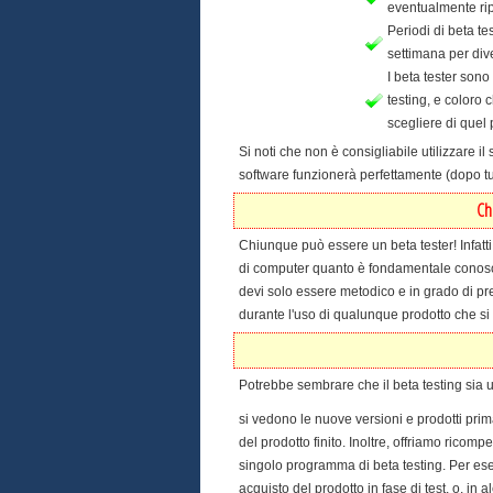
eventualmente ripr
Periodi di beta t
settimana per div
I beta tester sono
testing, e coloro 
scegliere di quel 
Si noti che non è consigliabile utilizzare 
software funzionerà perfettamente (dopo tutt
Ch
Chiunque può essere un beta tester! Infatti
di computer quanto è fondamentale conoscer
devi solo essere metodico e in grado di pre
durante l'uso di qualunque prodotto che si
Potrebbe sembrare che il beta testing sia 
si vedono le nuove versioni e prodotti prima
del prodotto finito. Inoltre, offriamo ricom
singolo programma di beta testing. Per ese
acquisto del prodotto in fase di test, o, in 