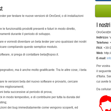
st
ster per testare le nuove versioni di OroGest, o di installazioni
I nostr
 le funzionalità prodotti presenti e futuri in modo diretto,
OroGest(tm
menti durante il periodo di sviluppo.
Indirizzo
: 
re e vorresti diventare un beta tester per uno qualsiasi dei nostri
Telefono
:
pplicare compilando questo semplice modulo.
FAX
: +39
Web
: http
oftware, si prega di contattare beta@opso.it.
E-mail
:
inf
Per vostra
pegnativo, ma è anche molto gratificante. Tra le altre cose, i beta
il seguente
d'Italia. Sa
lare le versioni beta del nuovo software e provarlo, cercare
cui avete 
ire miglioramenti;
Da cellul
oni beta successive al periodo di prova;
k in modo tempestivo, e di contribuire per tutta la durata del
sting;
lazioni dei bug immediatamente come vengono scoperti, ed