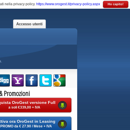
ati nella privacy policy.
https://www.orogest.it/privacy-policy.aspx
Ho capito!
Accesso utenti
a.
 &
Promozioni
uista OroGest versione Full
a soli €339,00 + IVA
ttiva ora OroGest in Leasing
PROMO da € 27.90 / Mese + IVA