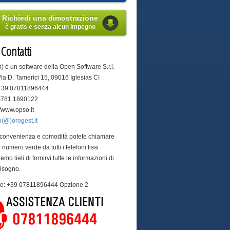
Richiedi una dimostrazione
è gratis e senza alcun impegno
i
Contatti
) è un software della Open Software S.r.l.
Via D. Tamerici 15, 09016 Iglesias CI
 +39 07811896444
 0781 1890122
://www.opso.it
o(@)orogest.it
 convenienza e comodità potete chiamare
 numero verde da tutti i telefoni fissi
remo lieti di fornirvi tutte le informazioni di
bisogno.
are: +39 07811896444 Opzione 2