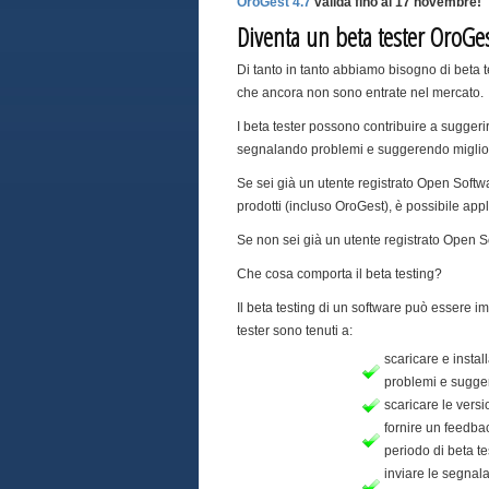
OroGest 4.7
valida fino al 17 novembre!
Diventa un beta tester OroGe
Di tanto in tanto abbiamo bisogno di beta te
che ancora non sono entrate nel mercato.
I beta tester possono contribuire a suggerire
segnalando problemi e suggerendo migliora
Se sei già un utente registrato Open Softwa
prodotti (incluso OroGest), è possibile a
Se non sei già un utente registrato Open S
Che cosa comporta il beta testing?
Il beta testing di un software può essere im
tester sono tenuti a:
scaricare e instal
problemi e sugger
scaricare le versi
fornire un feedbac
periodo di beta te
inviare le segna