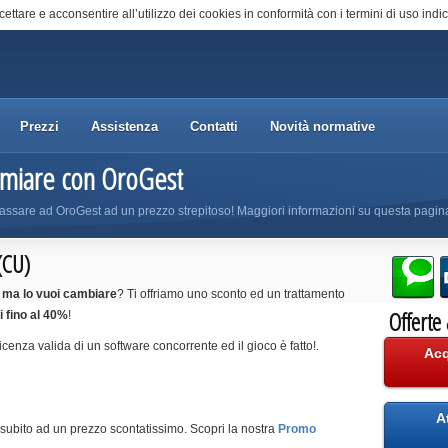
cettare e acconsentire all’utilizzo dei cookies in conformità con i termini di uso indic
Prezzi
Assistenza
Contatti
Novità normative
armiare con OroGest
assare ad OroGest ad un prezzo strepitoso! Maggiori informazioni su questa pagin
(CU)
o ma lo vuoi cambiare
? Ti offriamo uno sconto ed un trattamento
Offerte
i fino al 40%
!
licenza valida di un software concorrente ed il gioco è fatto!.
Acq
A
subito ad un prezzo scontatissimo. Scopri la nostra
Promo